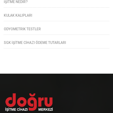
İŞİTME NEDİR?
KULAK KALIPLARI
ODYOMETRİK TESTLER
SGK İŞİTME CİHAZI ÖDEME TUTARLARI