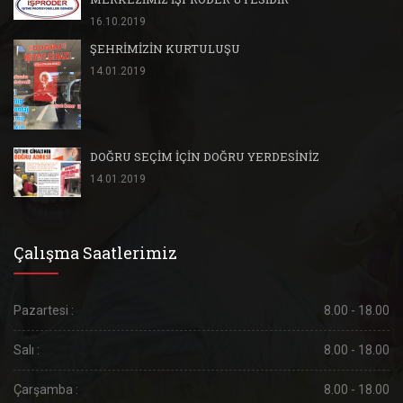
16.10.2019
ŞEHRİMİZİN KURTULUŞU
14.01.2019
DOĞRU SEÇİM İÇİN DOĞRU YERDESİNİZ
14.01.2019
Çalışma Saatlerimiz
Pazartesi :
8.00 - 18.00
Salı :
8.00 - 18.00
Çarşamba :
8.00 - 18.00