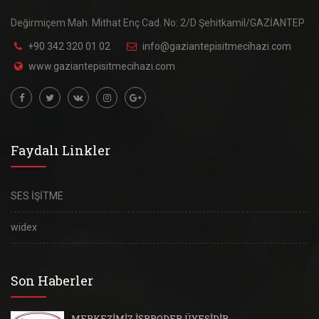
Değirmiçem Mah. Mithat Enç Cad. No: 2/D Şehitkamil/GAZİANTEP
+90 342 320 01 02
info@gaziantepisitmecihazi.com
www.gaziantepisitmecihazi.com
Faydalı Linkler
SES İŞİTME
widex
Son Haberler
MERKEZİMİZ İŞPRODER ÜYESİDİR