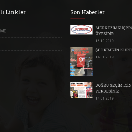
lı Linkler
Son Haberler
MERKEZİMİZ İŞPR
TME
ÜYESİDİR
16.10.2019
ŞEHRİMİZİN KUR
14.01.2019
DOĞRU SEÇİM İÇİ
YERDESİNİZ
14.01.2019