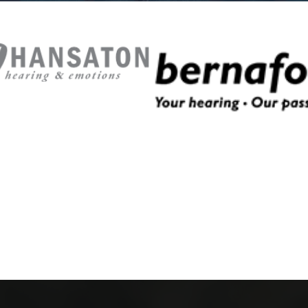
e
View more