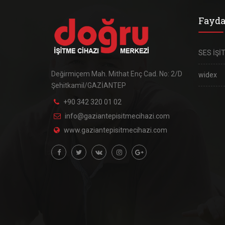
Fayda
SES İŞİ
Değirmiçem Mah. Mithat Enç Cad. No: 2/D
widex
Şehitkamil/GAZİANTEP
+90 342 320 01 02
info@gaziantepisitmecihazi.com
www.gaziantepisitmecihazi.com