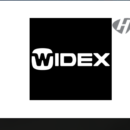
View more
View mor