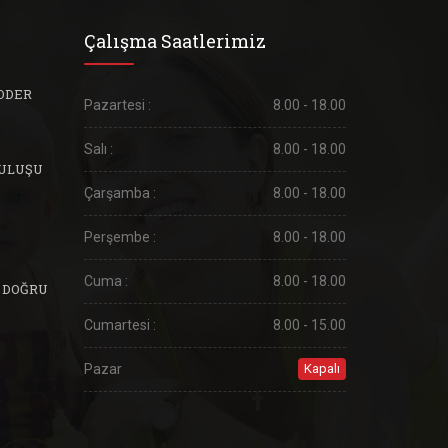
Çalışma Saatlerimiz
ODER
Pazartesi :
8.00 - 18.00
Salı :
8.00 - 18.00
TULUŞU
Çarşamba :
8.00 - 18.00
Perşembe :
8.00 - 18.00
Cuma :
8.00 - 18.00
N DOĞRU
Cumartesi :
8.00 - 15.00
Pazar
Kapalı