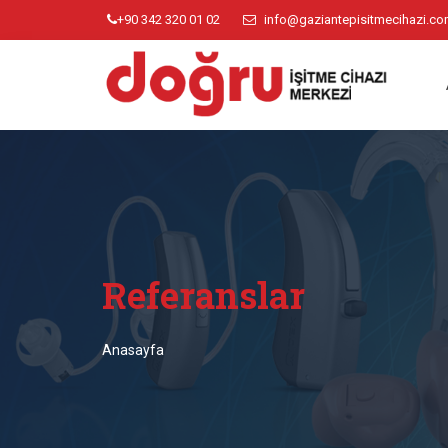
+90 342 320 01 02
info@gaziantepisitmecihazi.c
Referanslar
Anasayfa