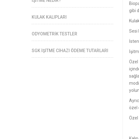
İŞİTME NEDİR?
Biop
gibi 
KULAK KALIPLARI
Kulak
Sesi 
ODYOMETRİK TESTLER
İste
SGK İŞİTME CİHAZI ÖDEME TUTARLARI
İşitm
Özel 
içind
sağla
modif
yolun
Ayrıc
özel 
Özel 
Kalıp