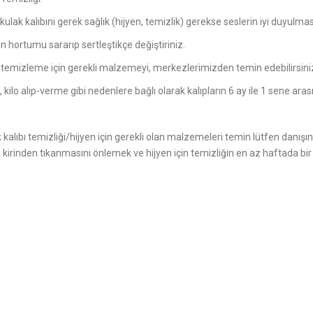
kulak kalıbını gerek sağlık (hijyen, temizlik) gerekse seslerin iyi duyulm
ın hortumu sararıp sertleştikçe değiştiriniz.
 temizleme için gerekli malzemeyi, merkezlerimizden temin edebilirsini
 kilo alıp-verme gibi nedenlere bağlı olarak kalıpların 6 ay ile 1 sene ara
 kalıbı temizliği/hijyen için gerekli olan malzemeleri temin lütfen danışı
 kirinden tıkanmasını önlemek ve hijyen için temizliğin en az haftada bir 