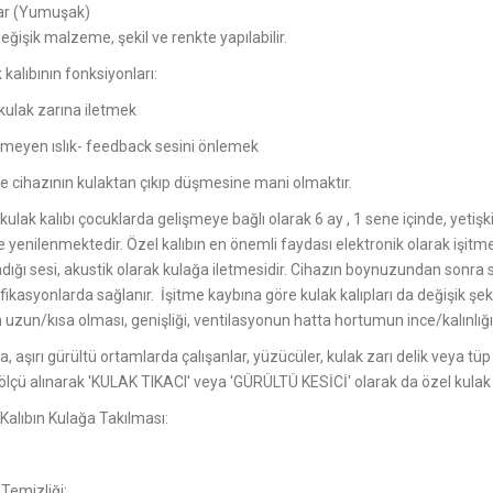
ar (Yumuşak)
değişik malzeme, şekil ve renkte yapılabilir.
 kalıbının fonksiyonları:
kulak zarına iletmek
nmeyen ıslık- feedback sesini önlemek
e cihazının kulaktan çıkıp düşmesine mani olmaktır.
kulak kalıbı çocuklarda gelişmeye bağlı olarak 6 ay , 1 sene içinde, yet
e yenilenmektedir. Özel kalıbın en önemli faydası elektronik olarak işitm
dığı sesi, akustik olarak kulağa iletmesidir. Cihazın boynuzundan sonra se
ikasyonlarda sağlanır. İşitme kaybına göre kulak kalıpları da değişik şekil 
 uzun/kısa olması, genişliği, ventilasyonun hatta hortumun ince/kalınlığı k
a, aşırı gürültü ortamlarda çalışanlar, yüzücüler, kulak zarı delik veya
ölçü alınarak 'KULAK TIKACI' veya 'GÜRÜLTÜ KESİCİ' olarak da özel kulak k
Kalıbın Kulağa Takılması:
 Temizliği: