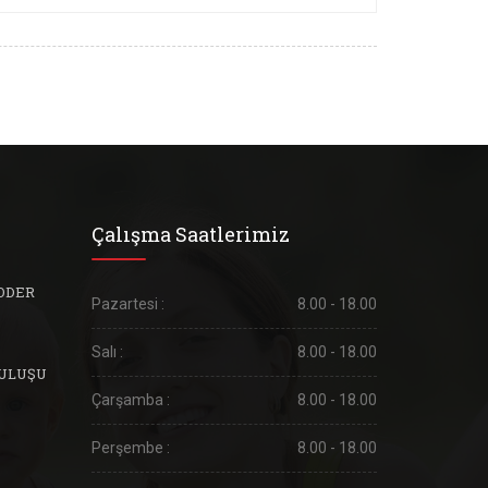
Çalışma Saatlerimiz
ODER
Pazartesi :
8.00 - 18.00
Salı :
8.00 - 18.00
TULUŞU
Çarşamba :
8.00 - 18.00
Perşembe :
8.00 - 18.00