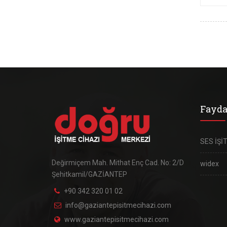
Fayda
SES İŞİ
Değirmiçem Mah. Mithat Enç Cad. No: 2/D
widex
Şehitkamil/GAZİANTEP
+90 342 320 01 02
info@gaziantepisitmecihazi.com
www.gaziantepisitmecihazi.com