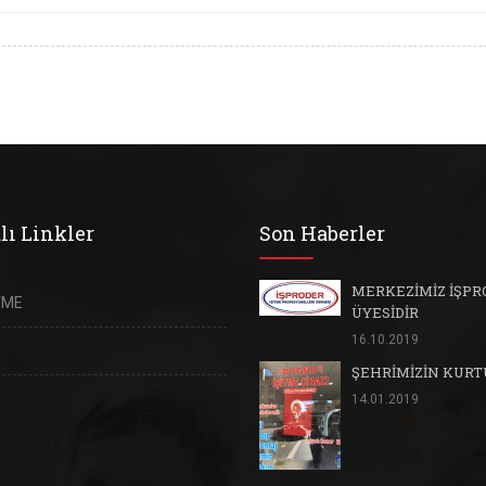
lı Linkler
Son Haberler
MERKEZİMİZ İŞPR
TME
ÜYESİDİR
16.10.2019
ŞEHRİMİZİN KUR
14.01.2019