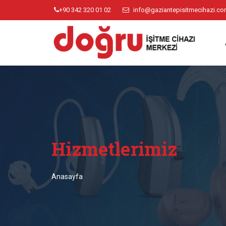
+90 342 320 01 02
info@gaziantepisitmecihazi.c
Hizmetlerimiz
Anasayfa