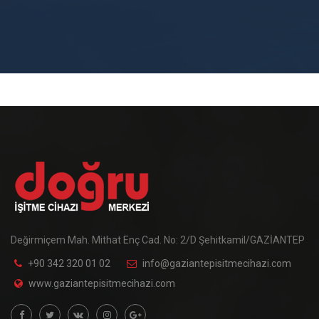
Değirmiçem Mah. Mithat Enç Cad. No: 2/D Şehitkamil/GAZİANTEP
+90 342 320 01 02
info@gaziantepisitmecihazi.com
www.gaziantepisitmecihazi.com