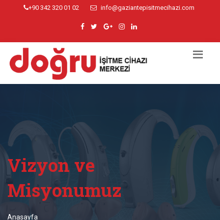
+90 342 320 01 02
info@gaziantepisitmecihazi.com
Vizyon ve
Misyonumuz
Anasayfa