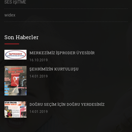
SES İŞİTME
widex
Son Haberler
MERKEZİMİZ İŞPRODER ÜYESİDİR
16.10.2019
ŞEHRİMİZİN KURTULUŞU
14.01.2019
DOĞRU SEÇİM İÇİN DOĞRU YERDESİNİZ
14.01.2019