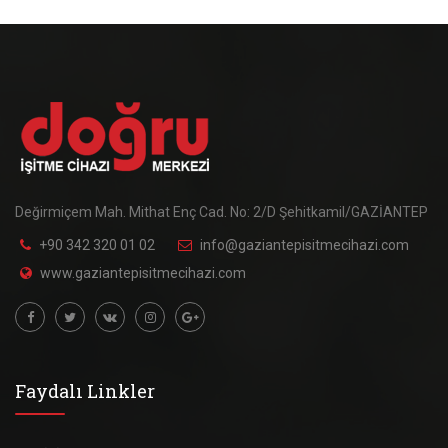
Değirmiçem Mah. Mithat Enç Cad. No: 2/D Şehitkamil/GAZİANTEP
+90 342 320 01 02
info@gaziantepisitmecihazi.com
www.gaziantepisitmecihazi.com
Faydalı Linkler