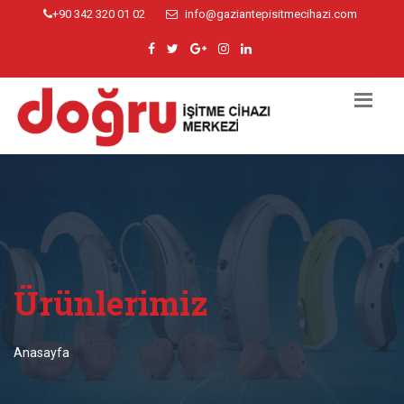
+90 342 320 01 02
info@gaziantepisitmecihazi.com
Ürünlerimiz
Anasayfa