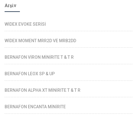
Arşiv
WİDEX EVOKE SERİSİ
WİDEX MOMENT MRR2D VE MRB2DD
BERNAFON VİRON MİNİRITE T & T R
BERNAFON LEOX SP & UP
BERNAFON ALPHA XT MİNİRITE T & T R
BERNAFON ENCANTA MİNİRITE