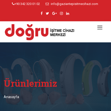
+90 342 320 01 02
info@gaziantepisitmecihazi.com
Ürünlerimiz
Anasayfa