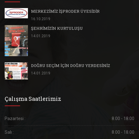
MERKEZİMİZ İŞPRODER ÜYESİDİR
16.10.2019
ŞEHRİMİZİN KURTULUŞU
14.01.2019
DOĞRU SEÇİM İÇİN DOĞRU YERDESİNİZ
14.01.2019
Çalışma Saatlerimiz
Pazartesi :
8.00 - 18.00
Salı :
8.00 - 18.00