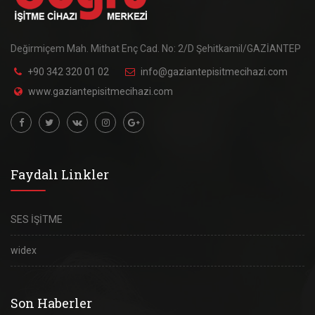
Değirmiçem Mah. Mithat Enç Cad. No: 2/D Şehitkamil/GAZİANTEP
+90 342 320 01 02
info@gaziantepisitmecihazi.com
www.gaziantepisitmecihazi.com
Faydalı Linkler
SES İŞİTME
widex
Son Haberler